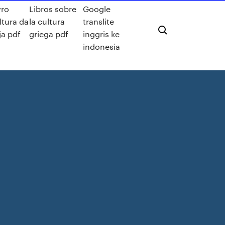
vro
Libros sobre
Google
ltura da
la cultura
translite
ja pdf
griega pdf
inggris ke
indonesia