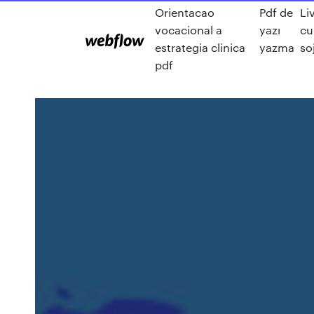
Orientacao
Pdf de
Li
vocacional a
yazı
cu
estrategia clinica
yazma
so
pdf