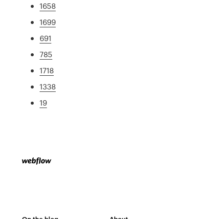
1658
1699
691
785
1718
1338
19
On the blog
About