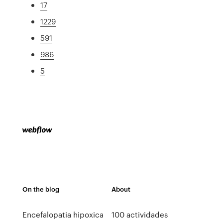
17
1229
591
986
5
On the blog
About
Encefalopatia hipoxica
100 actividades