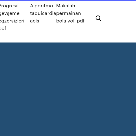
Progresif
Algoritmo
Makalah
gevşeme
taquicardia
permainan
egzersizleri
acls
bola voli pdf
pdf