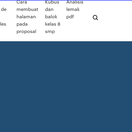
Cara
Kubus
Analisis
 de
membuat
dan
lemak
halaman
balok
pdf
les
pada
kelas 8
proposal
smp