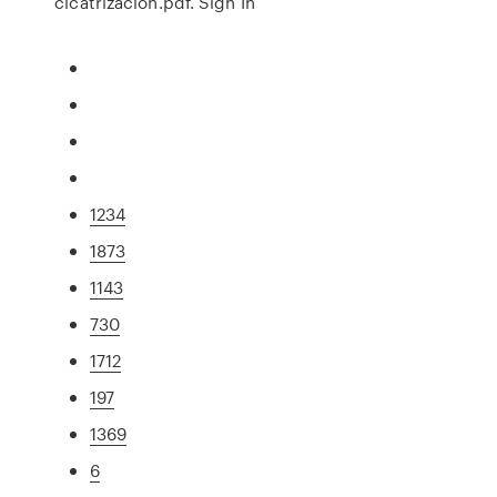
cicatrización.pdf. Sign In
1234
1873
1143
730
1712
197
1369
6