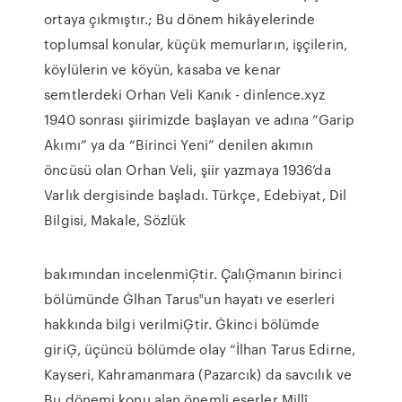
ortaya çıkmıştır.; Bu dönem hikâyelerinde
toplumsal konular, küçük memurların, işçilerin,
köylülerin ve köyün, kasaba ve kenar
semtlerdeki Orhan Veli Kanık - dinlence.xyz
1940 sonrası şiirimizde başlayan ve adına “Garip
Akımı” ya da “Birinci Yeni” denilen akımın
öncüsü olan Orhan Veli, şiir yazmaya 1936’da
Varlık dergisinde başladı. Türkçe, Edebiyat, Dil
Bilgisi, Makale, Sözlük
bakımından incelenmiĢtir. ÇalıĢmanın birinci
bölümünde Ġlhan Tarus‟un hayatı ve eserleri
hakkında bilgi verilmiĢtir. Ġkinci bölümde
giriĢ, üçüncü bölümde olay “İlhan Tarus Edirne,
Kayseri, Kahramanmara (Pazarcık) da savcılık ve
Bu dönemi konu alan önemli eserler Millî