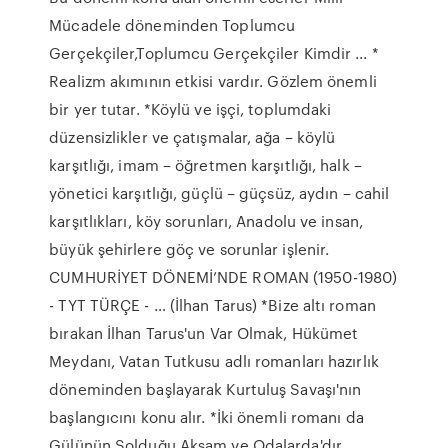
Mücadele döneminden Toplumcu
Gerçekçiler,Toplumcu Gerçekçiler Kimdir ... *
Realizm akımının etkisi vardır. Gözlem önemli
bir yer tutar. *Köylü ve işçi, toplumdaki
düzensizlikler ve çatışmalar, ağa – köylü
karşıtlığı, imam – öğretmen karşıtlığı, halk –
yönetici karşıtlığı, güçlü – güçsüz, aydın – cahil
karşıtlıkları, köy sorunları, Anadolu ve insan,
büyük şehirlere göç ve sorunlar işlenir.
CUMHURİYET DÖNEMİ’NDE ROMAN (1950-1980)
- TYT TÜRÇE - … (İlhan Tarus) *Bize altı roman
bırakan İlhan Tarus'un Var Olmak, Hükümet
Meydanı, Vatan Tutkusu adlı romanları hazırlık
döneminden başlayarak Kurtuluş Savaşı'nın
başlangıcını konu alır. *İki önemli romanı da
Gülünün Solduğu Akşam ve Odalarda'dır.