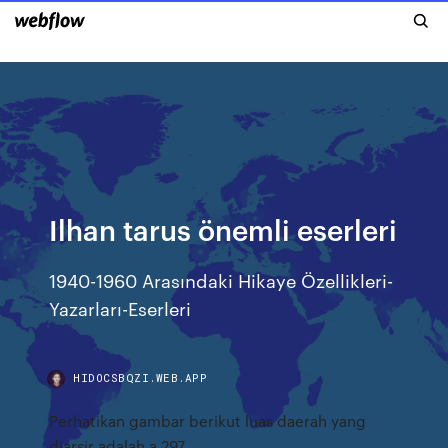
Ilhan tarus önemli eserleri
1940-1960 Arasındaki Hikaye Özellikleri-
Yazarları-Eserleri
HIDOCSBQZI.WEB.APP
Perhatikan gambar berikut luas daerah yang
diarsir adalah a 297