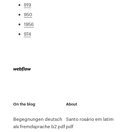
919
950
1956
974
On the blog
About
Begegnungen deutsch
Santo rosário em latim
als fremdsprache b2 pdf
pdf