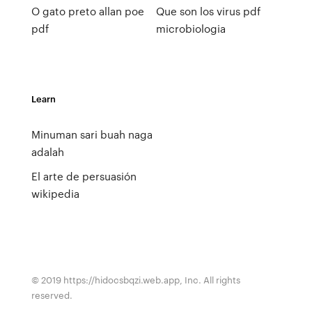
O gato preto allan poe
Que son los virus pdf
pdf
microbiologia
Learn
Minuman sari buah naga
adalah
El arte de persuasión
wikipedia
© 2019 https://hidocsbqzi.web.app, Inc. All rights
reserved.