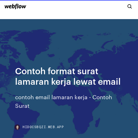
Contoh format surat
lamaran kerja lewat email
contoh email lamaran kerja - Contoh
Surat
HIDOCSBQZI.WEB.APP