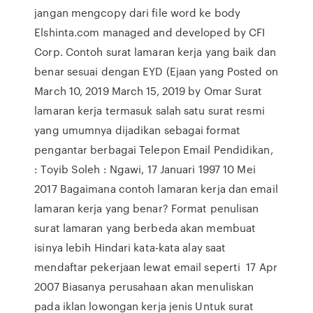
jangan mengcopy dari file word ke body
Elshinta.com managed and developed by CFI
Corp. Contoh surat lamaran kerja yang baik dan
benar sesuai dengan EYD (Ejaan yang Posted on
March 10, 2019 March 15, 2019 by Omar Surat
lamaran kerja termasuk salah satu surat resmi
yang umumnya dijadikan sebagai format
pengantar berbagai Telepon Email Pendidikan,
: Toyib Soleh : Ngawi, 17 Januari 1997 10 Mei
2017 Bagaimana contoh lamaran kerja dan email
lamaran kerja yang benar? Format penulisan
surat lamaran yang berbeda akan membuat
isinya lebih Hindari kata-kata alay saat
mendaftar pekerjaan lewat email seperti 17 Apr
2007 Biasanya perusahaan akan menuliskan
pada iklan lowongan kerja jenis Untuk surat