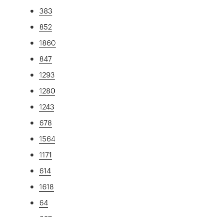
383
852
1860
847
1293
1280
1243
678
1564
1171
614
1618
64