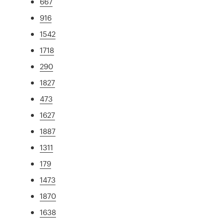
667
916
1542
1718
290
1827
473
1627
1887
1311
179
1473
1870
1638