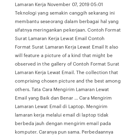
Lamaran Kerja November 07, 2019 05:01
Teknologi yang semakin canggih sekarang ini
membantu seseorang dalam berbagai hal yang
sifatnya meringankan pekerjaan. Contoh Format
Surat Lamaran Kerja Lewat Email Contoh
Format Surat Lamaran Kerja Lewat Email It also
will feature a picture of a kind that might be
observed in the gallery of Contoh Format Surat
Lamaran Kerja Lewat Email. The collection that
comprising chosen picture and the best among
others. Tata Cara Mengirim Lamaran Lewat
Email yang Baik dan Benar ... Cara Mengirim
Lamaran Lewat Email di Laptop. Mengirim
lamaran kerja melalui email di laptop tidak
berbeda jauh dengan mengirim email pada
komputer. Caranya pun sama. Perbedaannya