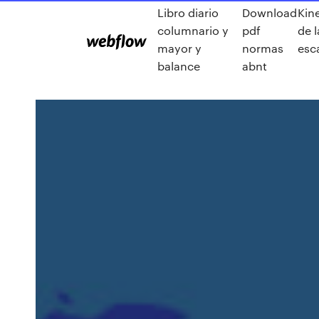
Libro diario
Download
Kin
columnario y
pdf
de l
mayor y
normas
esc
balance
abnt