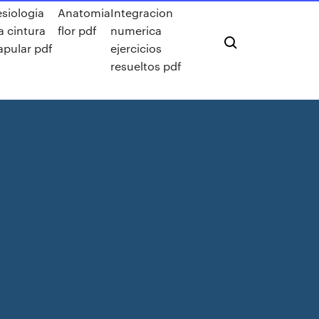
esiologia
Anatomia
Integracion
a cintura
flor pdf
numerica
apular pdf
ejercicios
resueltos pdf